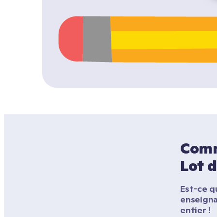
Comme
Lot d
Est-ce qu
enseigna
entier !