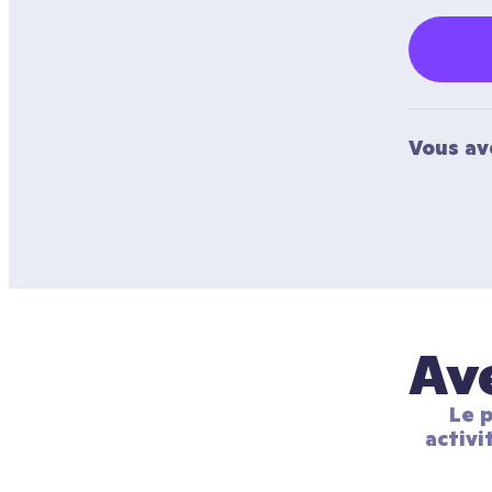
Vous av
Ave
Le p
activi