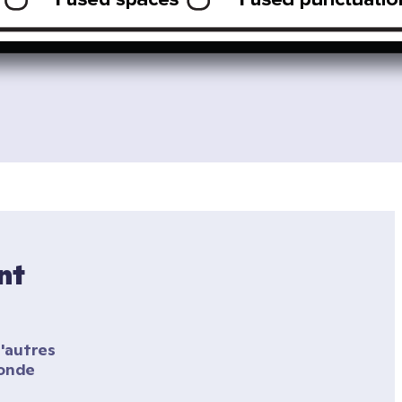
t 
'autres 
onde 