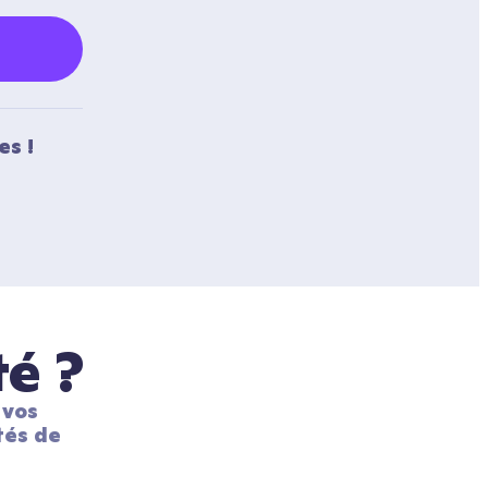
es !
té ?
vos 
és de 