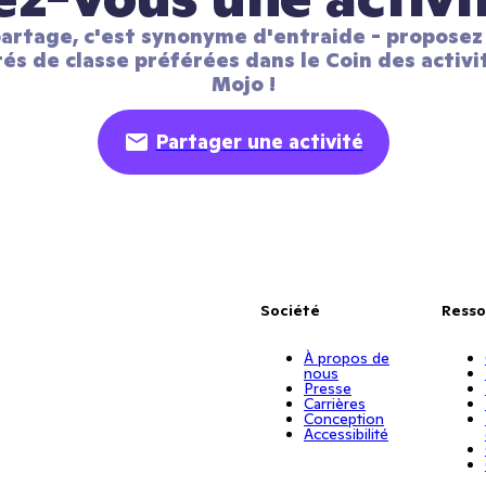
artage, c'est synonyme d'entraide - proposez 
tés de classe préférées dans le Coin des activit
Mojo !
Partager une activité
Société
Resso
À propos de
nous
Presse
Carrières
Conception
Accessibilité