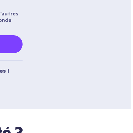
'autres 
onde 
es !
té ?