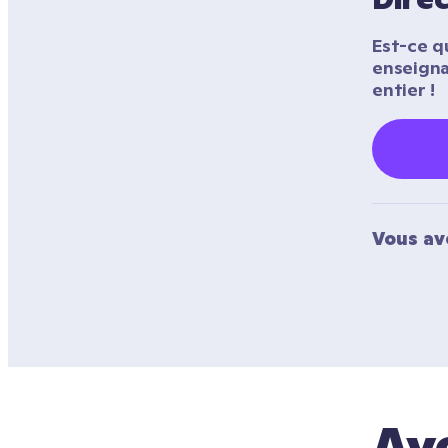
Est-ce qu
enseigna
entier !
Vous av
Ave