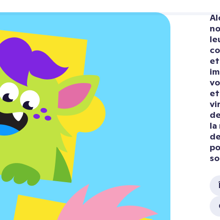
Al
no
le
co
et
im
vo
et
vi
de
la
de
po
so