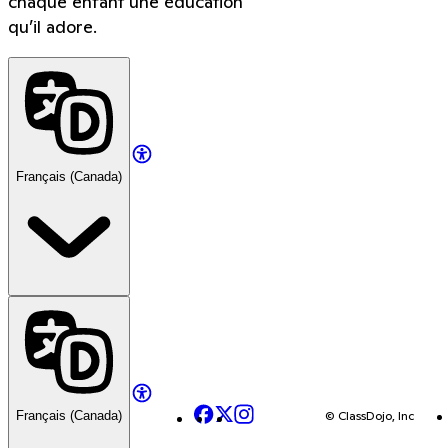
chaque enfant une éducation
qu’il adore.
Français (Canada)
Facebook
X
Instagram
© ClassDojo, Inc
Français (Canada)