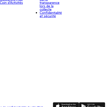
Coin d'Activités
transparence
lors de la
collecte
Confidentialité
et sécurité
App Store
Google Play