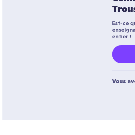
Trous
Est-ce qu
enseigna
entier !
Vous av