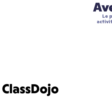
Ave
Le p
activi
ClassDojo