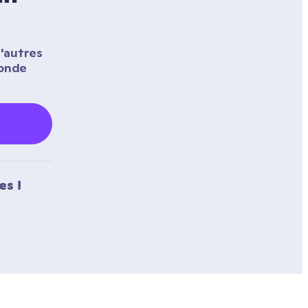
'autres 
onde 
es !