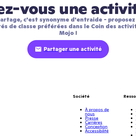
z-vous une activi
artage, c'est synonyme d'entraide - proposez 
tés de classe préférées dans le Coin des activit
Mojo !
Partager une activité
Société
Resso
À propos de
nous
Presse
Carrières
Conception
Accessibilité