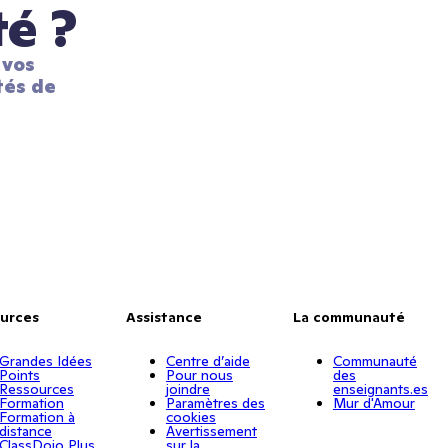
té ?
vos 
és de 
urces
Assistance
La communauté
Grandes Idées
Centre d’aide
Communauté
Points
Pour nous
des
Ressources
joindre
enseignants.es
Formation
Paramètres des
Mur d'Amour
Formation à
cookies
distance
Avertissement
ClassDojo Plus
sur la