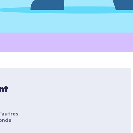
t 
'autres 
onde 