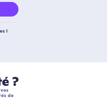
es !
té ?
vos 
és de 