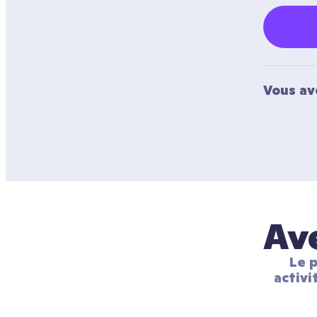
Vous av
Ave
Le p
activi