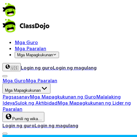
Mga Guro
Mga Paaralan
Mga Mapagkukunan
Login ng guro
Login ng magulang
🇺🇸
Mga Guro
Mga Paaralan
Mga Mapagkukunan
Pagsasanay
Mga Mapagkukunan ng Guro
Malalaking
Ideya
Sulok ng Aktibidad
Mga Mapagkukunan ng Lider ng
Paaralan
Pumili ng wika…
Login ng guro
Login ng magulang