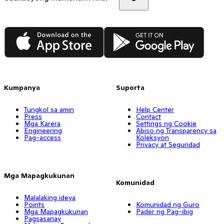
App Store
Google Play
Kumpanya
Suporta
Tungkol sa amin
Help Center
Press
Contact
Mga Karera
Settings ng Cookie
Engineering
Abiso ng Transparency sa
Pag-access
Koleksyon
Privacy at Seguridad
Mga Mapagkukunan
Komunidad
Malalaking ideya
Points
Komunidad ng Guro
Mga Mapagkukunan
Pader ng Pag-ibig
Pagsasanay