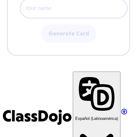
Generate Card
ClassDojo
Español (Latinoamérica)