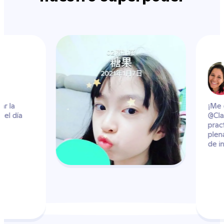
rs_k
 para practicar la
era de iniciar el día