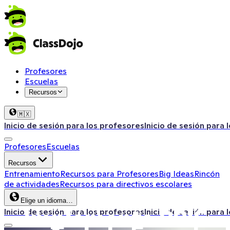
Profesores
Escuelas
Recursos
🇲🇽
Inicio de sesión para los profesores
Inicio de sesión para 
Profesores
Escuelas
Recursos
Entrenamiento
Recursos para Profesores
Big Ideas
Rincón
de actividades
Recursos para directivos escolares
Elige un idioma…
Implementa PBIS
Inicio de sesión para los profesores
Inicio de sesión para 