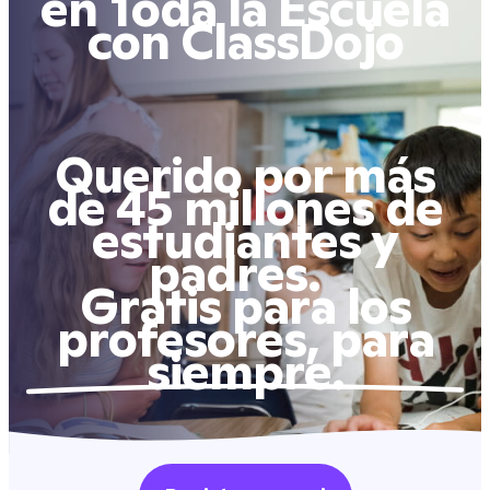
en Toda la Escuela
con ClassDojo
Querido por más
de 45 millones de
estudiantes y
padres.
Gratis para los
profesores, para
siempre.