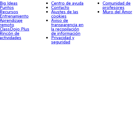
Big Ideas
Centro de ayuda
Comunidad de
Puntos
Contacto
profesores
Recursos
Ajustes de las
Muro del Amor
Entrenamiento
cookies
Aprendizaje
Aviso de
remoto
transparencia en
ClassDojo Plus
la recopilación
Rincón de
de información
actividades
Privacidad y
seguridad