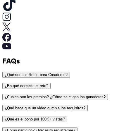
FAQs
¿Qué son los Retos para Creadores?
¿En qué consiste el reto?
¿Cuáles son los premios? ¿Cómo se eligen los ganadores?
¿Qué hace que un video cumpla los requisitos?
1.er lugar: $500 para cumplir la lista de deseos de tu
¿Qué es el bono por 100K+ vistas?
salón de clases
Ser un video (no una foto, un carrusel ni una historia)
2.º lugar: a elección del profesor o la profesora, una
¿Cómo participo? ¿Necesito registrarme?