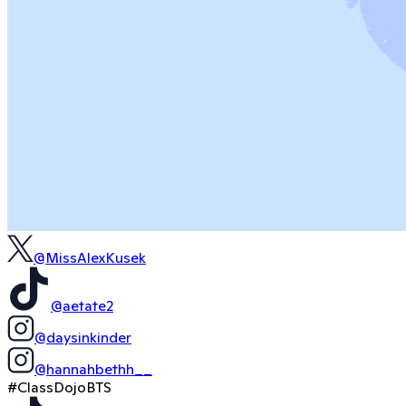
@MissAlexKusek
@aetate2
@daysinkinder
@hannahbethh__
#ClassDojoBTS