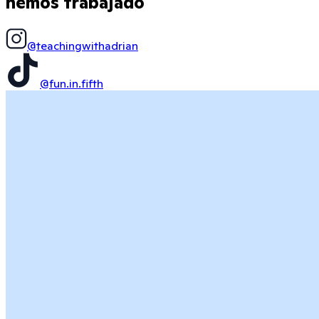
hemos trabajado
@teachingwithadrian
@fun.in.fifth