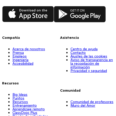
Comparte tus “3 mejores consejos para profesores y
profesoras de primer año, todos gratis”
App Store
Google Play
Compañía
Asistencia
Acerca de nosotros
Centro de ayuda
Prensa
Contacto
Empleos
Ajustes de las cookies
Ingeniería
Aviso de transparencia en
Accesibilidad
la recopilación de
información
Privacidad y seguridad
Recursos
Comunidad
Big Ideas
Puntos
Recursos
Comunidad de profesores
Entrenamiento
Muro del Amor
Aprendizaje remoto
ClassDojo Plus