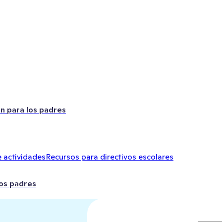
ón para los padres
 actividades
Recursos para directivos escolares
los padres