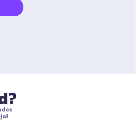
ad?
ades 
jo!