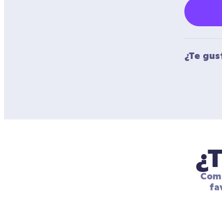
¿Te gus
¿T
Comp
fa