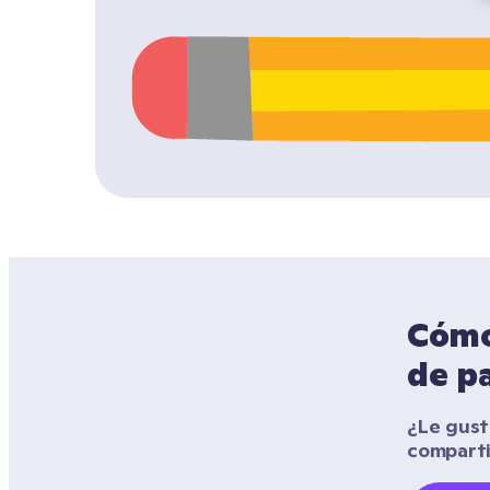
Cómo 
de pa
¿Le gustó
compart