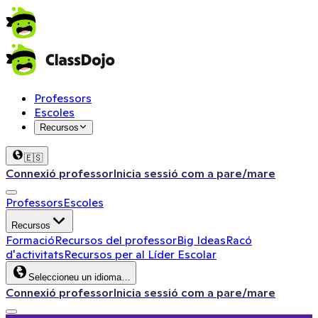
Professors
Escoles
Recursos
🇪🇸
Connexió professor
Inicia sessió com a pare/mare
Professors
Escoles
Recursos
Formació
Recursos del professor
Big Ideas
Racó
d'activitats
Recursos per al Líder Escolar
Seleccioneu un idioma…
Connexió professor
Inicia sessió com a pare/mare