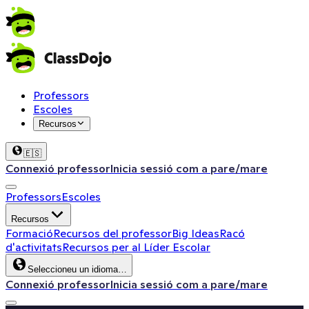
Professors
Escoles
Recursos
🇪🇸
Connexió professor
Inicia sessió com a pare/mare
Professors
Escoles
Recursos
Formació
Recursos del professor
Big Ideas
Racó
d'activitats
Recursos per al Líder Escolar
Seleccioneu un idioma…
Connexió professor
Inicia sessió com a pare/mare