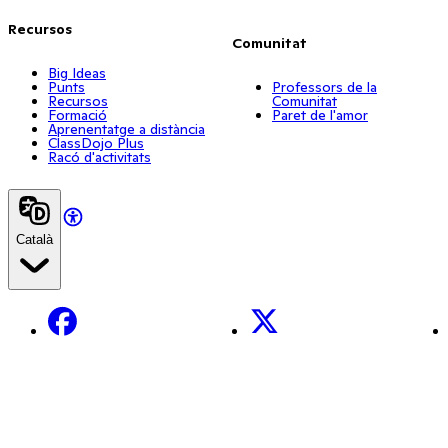
Recursos
Comunitat
Big Ideas
Punts
Professors de la
Recursos
Comunitat
Formació
Paret de l'amor
Aprenentatge a distància
ClassDojo Plus
Racó d'activitats
Català
Facebook
X