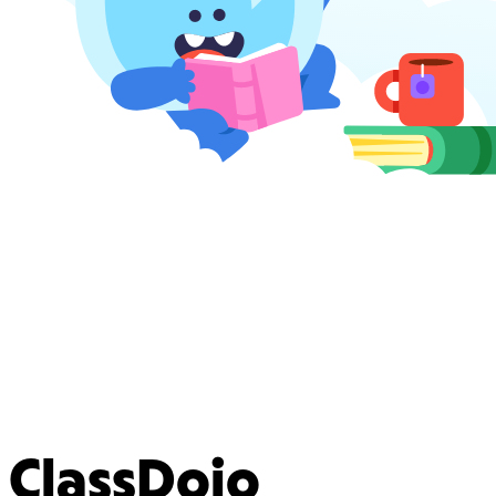
ClassDojo