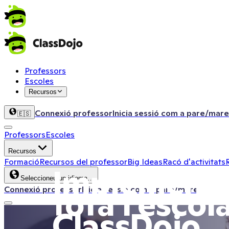
Professors
Escoles
Recursos
Connexió professor
Inicia sessió com a pare/mare
🇪🇸
Professors
Escoles
Recursos
Formació
Recursos del professor
Big Ideas
Racó d'activitats
Implementa
Seleccioneu un idioma…
tota l'esco
Connexió professor
Inicia sessió com a pare/mare
ClassDojo