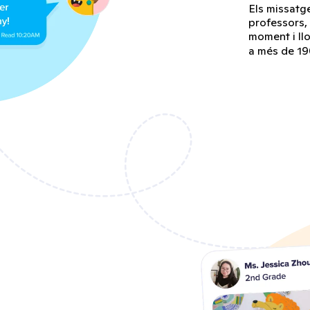
Els missatg
professors, 
moment i ll
a més de 19