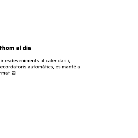
thom al dia
gir esdeveniments al calendari i,
 recordatoris automàtics, es manté a
rmat 📅