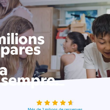
ilions
 pares
 a
 sempre.
Més de 2 milions de ressenyes