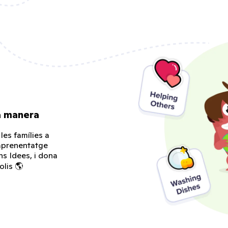
va manera
les famílies a
'aprenentatge
s Idees, i dona
olis 🌎