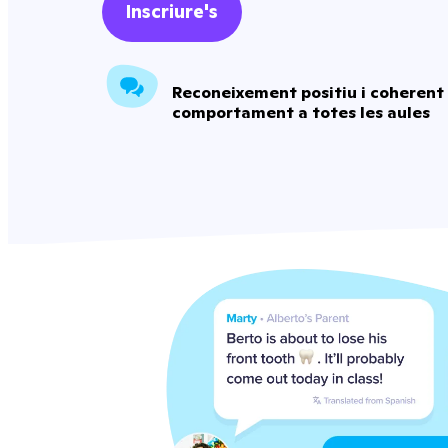
Inscriure's
Reconeixement positiu i coherent
comportament a totes les aules