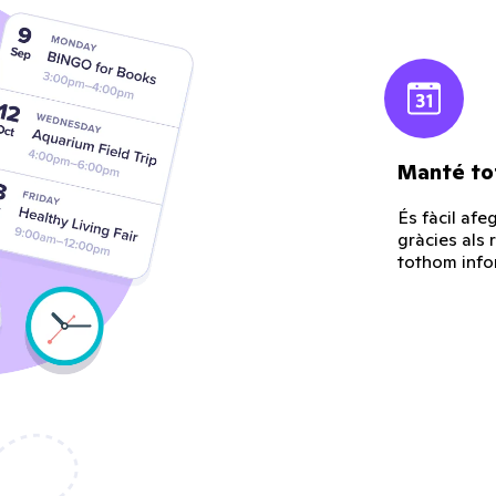
Manté to
És fàcil afe
gràcies als
tothom info