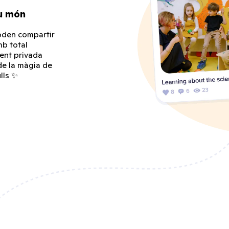
eu món
oden compartir
mb total
ent privada
de la màgia de
lls ✨