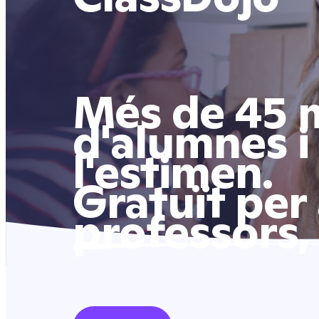
Més de 45 m
d'alumnes i
l'estimen.
Gratuït per
professors,