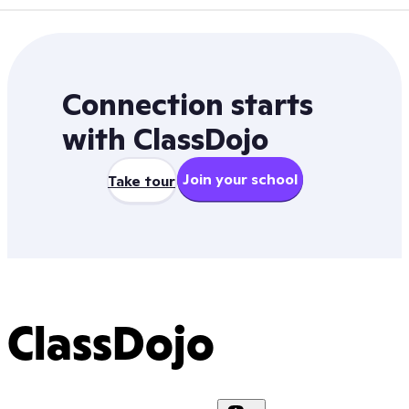
Connection starts
with ClassDojo
Join your school
Take tour
ClassDojo