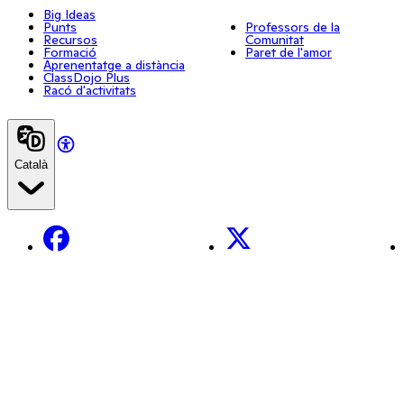
Big Ideas
Punts
Professors de la
Recursos
Comunitat
Formació
Paret de l'amor
Aprenentatge a distància
ClassDojo Plus
Racó d'activitats
Català
Facebook
X