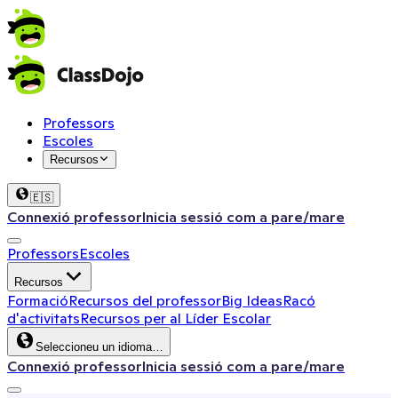
Professors
Escoles
Recursos
🇪🇸
Connexió professor
Inicia sessió com a pare/mare
Professors
Escoles
Recursos
Formació
Recursos del professor
Big Ideas
Racó
d'activitats
Recursos per al Líder Escolar
Seleccioneu un idioma…
Connexió professor
Inicia sessió com a pare/mare