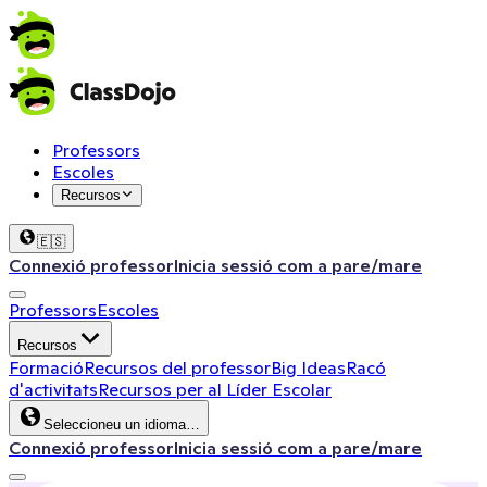
Professors
Escoles
Recursos
🇪🇸
Connexió professor
Inicia sessió com a pare/mare
Professors
Escoles
Recursos
Formació
Recursos del professor
Big Ideas
Racó
d'activitats
Recursos per al Líder Escolar
Seleccioneu un idioma…
Connexió professor
Inicia sessió com a pare/mare