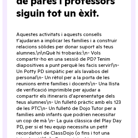
de pares i professors
siguin tot un èxit.
Aquestes activitats i aquests consells
t’ajudaran a implicar les famílies i a construir
relacions sòlides per donar suport als teus
alumnes.\n\nQuè hi trobaràs:\n- Vols
compartir-ho en una sessió de PD? Tenim
diapositives a punt perquè les facis servir!\n-
Un Potty PD simpàtic per als lavabos del
personal\n- Un rètol per a la porta de les
reunions entre famílies i docents\n- Una llista
de verificació imprimible per ajudar a
compartir els itineraris d’aprenentatge dels
teus alumnes\n- Un fulletó pràctic amb els 123
de les PTC\n- Un fulletó de Dojo Tutor per a
famílies amb infants que podrien necessitar
un cop de mà \n- La guia clàssica del Play Day
PD, per si el teu equip necessita un petit
recordatori de ClassDojo (o fins i tot una