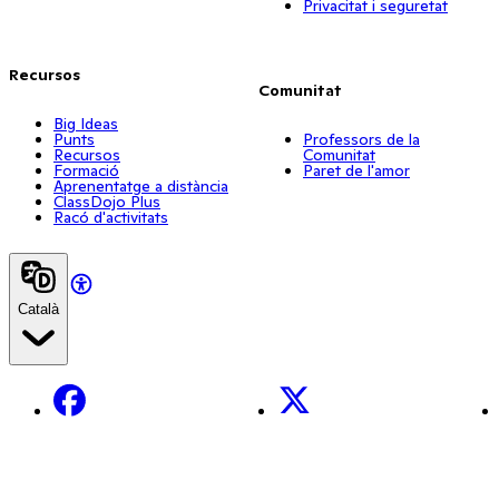
Privacitat i seguretat
Recursos
Comunitat
Big Ideas
Punts
Professors de la
Recursos
Comunitat
Formació
Paret de l'amor
Aprenentatge a distància
ClassDojo Plus
Racó d'activitats
Català
Facebook
X