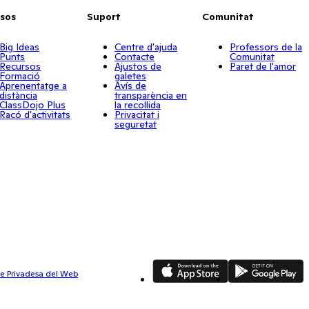
sos
Suport
Comunitat
Big Ideas
Centre d'ajuda
Professors de la
Punts
Contacte
Comunitat
Recursos
Ajustos de
Paret de l'amor
Formació
galetes
Aprenentatge a
Avís de
distància
transparència en
ClassDojo Plus
la recollida
Racó d'activitats
Privacitat i
seguretat
App Store
Google Play
de Privadesa del Web