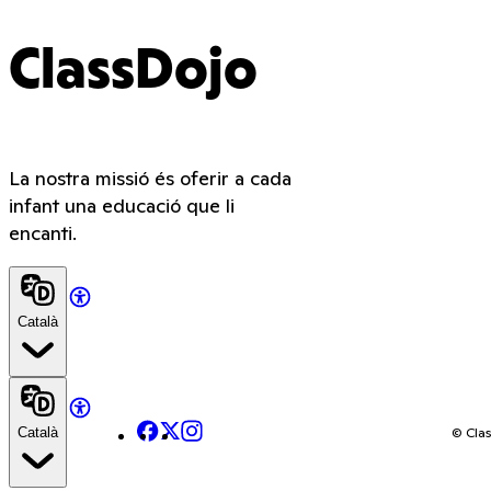
ClassDojo
La nostra missió és oferir a cada
infant una educació que li
encanti.
Català
Facebook
X
Instagram
© Clas
Català