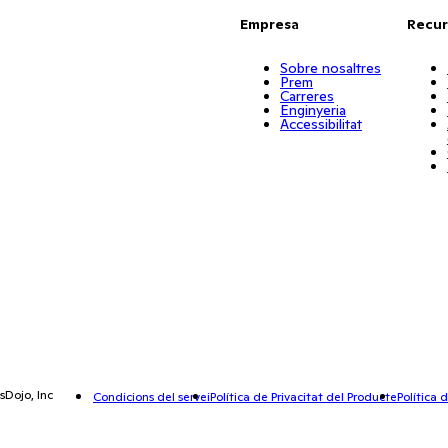
Empresa
Recur
Sobre nosaltres
Prem
Carreres
Enginyeria
Accessibilitat
sDojo, Inc
Condicions del servei
Política de Privacitat del Producte
Política 