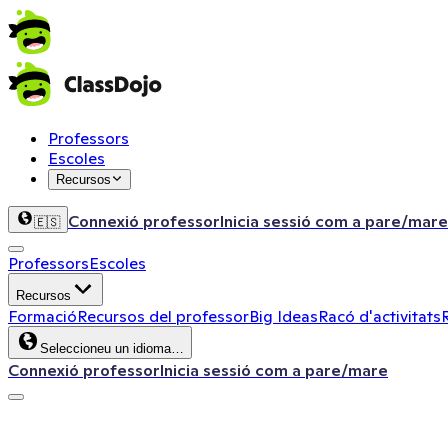
Professors
Escoles
Recursos
Connexió professor
Inicia sessió com a pare/mare
🇪🇸
Professors
Escoles
Recursos
Formació
Recursos del professor
Big Ideas
Racó d'activitats
Seleccioneu un idioma…
Connexió professor
Inicia sessió com a pare/mare