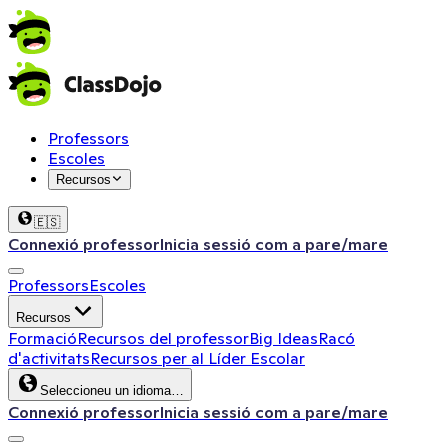
Professors
Escoles
Recursos
🇪🇸
Connexió professor
Inicia sessió com a pare/mare
Professors
Escoles
Recursos
Formació
Recursos del professor
Big Ideas
Racó
d'activitats
Recursos per al Líder Escolar
Seleccioneu un idioma…
Connexió professor
Inicia sessió com a pare/mare