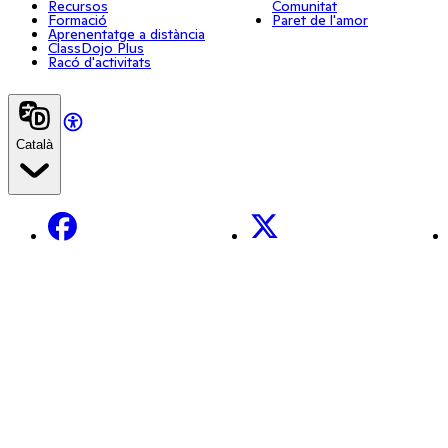
Recursos
Comunitat
Formació
Paret de l'amor
Aprenentatge a distància
ClassDojo Plus
Racó d'activitats
Català
Facebook
X