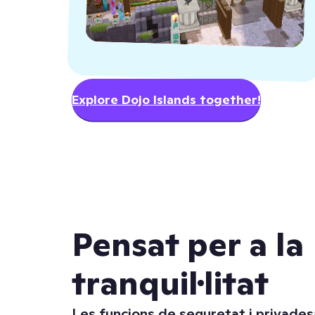
Explore Dojo Islands together!
Pensat per a la
tranquil·litat
Les funcions de seguretat i privades