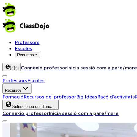
Professors
Escoles
Recursos
Connexió professor
Inicia sessió com a pare/mare
🇪🇸
Professors
Escoles
Recursos
Formació
Recursos del professor
Big Ideas
Racó d'activitats
Seleccioneu un idioma…
Connexió professor
Inicia sessió com a pare/mare