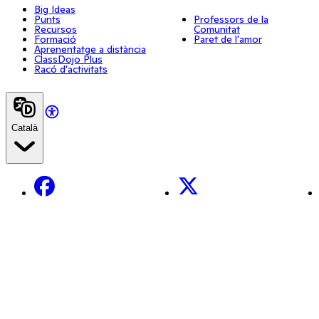
Big Ideas
Punts
Professors de la
Recursos
Comunitat
Formació
Paret de l'amor
Aprenentatge a distància
ClassDojo Plus
Racó d'activitats
Català
Facebook
X