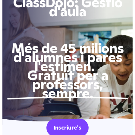
ClassDojo: Gestió
d'aula
Més de 45 milions
d'alumnes i pares
l'estimen.
Gratuït per a
professors,
sempre.
Inscriure's