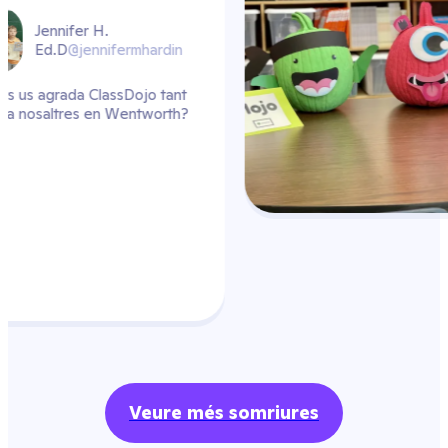
rdin
tant
rth?
Veure més somriures