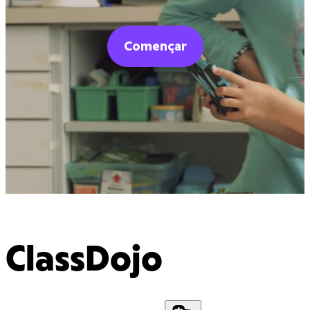
Començar
ClassDojo