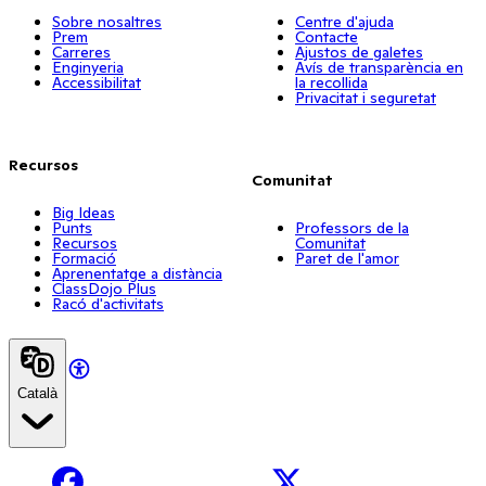
Sobre nosaltres
Centre d'ajuda
Prem
Contacte
Carreres
Ajustos de galetes
Enginyeria
Avís de transparència en
Accessibilitat
la recollida
Privacitat i seguretat
Recursos
Comunitat
Big Ideas
Punts
Professors de la
Recursos
Comunitat
Formació
Paret de l'amor
Aprenentatge a distància
ClassDojo Plus
Racó d'activitats
Català
Facebook
X