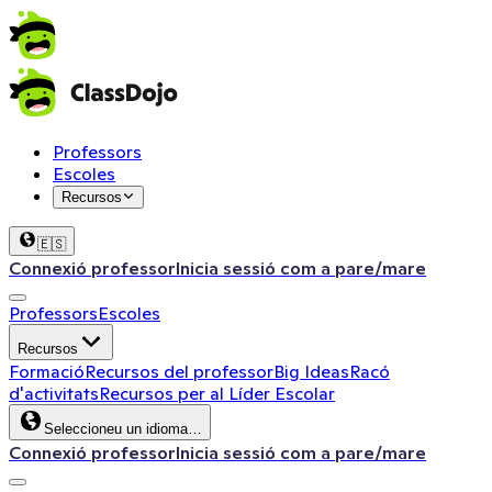
Professors
Escoles
Recursos
🇪🇸
Connexió professor
Inicia sessió com a pare/mare
Professors
Escoles
Recursos
Formació
Recursos del professor
Big Ideas
Racó
d'activitats
Recursos per al Líder Escolar
Seleccioneu un idioma…
Connexió professor
Inicia sessió com a pare/mare