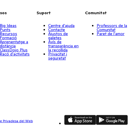
sos
Suport
Comunitat
Big Ideas
Centre d'ajuda
Professors de la
Punts
Contacte
Comunitat
Recursos
Ajustos de
Paret de l'amor
Formació
galetes
Aprenentatge a
Avís de
distància
transparència en
ClassDojo Plus
la recollida
Racó d'activitats
Privacitat i
seguretat
App Store
Google Play
de Privadesa del Web