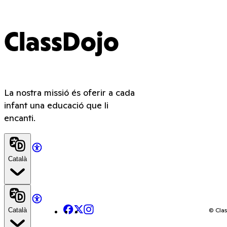
ClassDojo
La nostra missió és oferir a cada
infant una educació que li
encanti.
Català
Facebook
X
Instagram
© Clas
Català