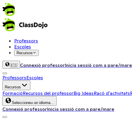
Professors
Escoles
Recursos
Connexió professor
Inicia sessió com a pare/mare
🇪🇸
Professors
Escoles
Recursos
Formació
Recursos del professor
Big Ideas
Racó d'activitats
Seleccioneu un idioma…
Connexió professor
Inicia sessió com a pare/mare
ClassDojo App