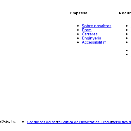
Empresa
Recur
Sobre nosaltres
Prem
Carreres
Enginyeria
Accessibilitat
sDojo, Inc
Condicions del servei
Política de Privacitat del Producte
Política 