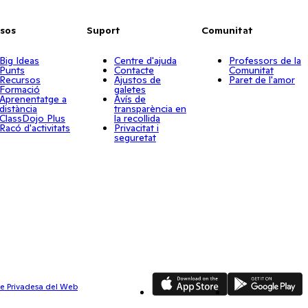
sos
Suport
Comunitat
Big Ideas
Centre d'ajuda
Professors de la
Punts
Contacte
Comunitat
Recursos
Ajustos de
Paret de l'amor
Formació
galetes
Aprenentatge a
Avís de
distància
transparència en
ClassDojo Plus
la recollida
Racó d'activitats
Privacitat i
seguretat
App Store
Google Play
de Privadesa del Web