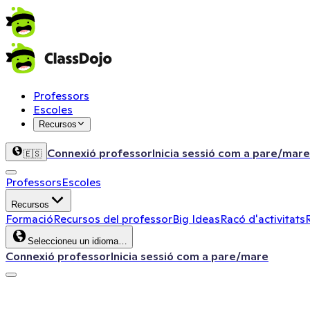
Professors
Escoles
Recursos
Connexió professor
Inicia sessió com a pare/mare
🇪🇸
Professors
Escoles
Recursos
Formació
Recursos del professor
Big Ideas
Racó d'activitats
Seleccioneu un idioma…
Connexió professor
Inicia sessió com a pare/mare
ClassDojo App