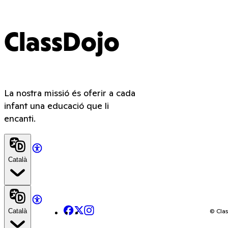
ClassDojo
La nostra missió és oferir a cada
infant una educació que li
encanti.
Català
Facebook
X
Instagram
© Clas
Català