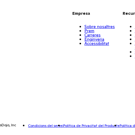
Empresa
Recur
Sobre nosaltres
Prem
Carreres
Enginyeria
Accessibilitat
sDojo, Inc
Condicions del servei
Política de Privacitat del Producte
Política 