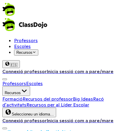
Professors
Escoles
Recursos
🇪🇸
Connexió professor
Inicia sessió com a pare/mare
Professors
Escoles
Recursos
Formació
Recursos del professor
Big Ideas
Racó
d'activitats
Recursos per al Líder Escolar
Seleccioneu un idioma…
Connexió professor
Inicia sessió com a pare/mare