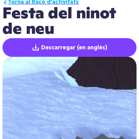
Torna al Racó d'activitats
Festa del ninot 
de neu 
Descarregar
(en anglès)