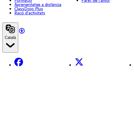
Formació
Paret de l'amor
Aprenentatge a distància
ClassDojo Plus
Racó d'activitats
Català
Facebook
X