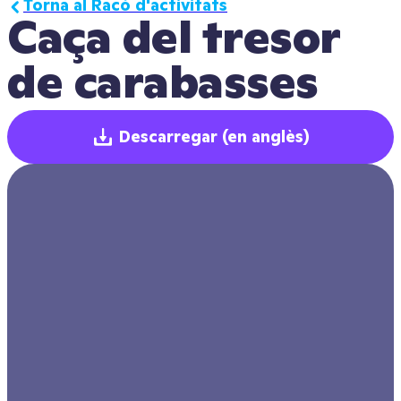
Torna al Racó d'activitats
Caça del tresor 
de carabasses
Descarregar
(en anglès)