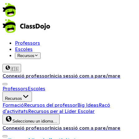
Professors
Escoles
Recursos
🇪🇸
Connexió professor
Inicia sessió com a pare/mare
Professors
Escoles
Recursos
Formació
Recursos del professor
Big Ideas
Racó
d'activitats
Recursos per al Líder Escolar
Seleccioneu un idioma…
Connexió professor
Inicia sessió com a pare/mare