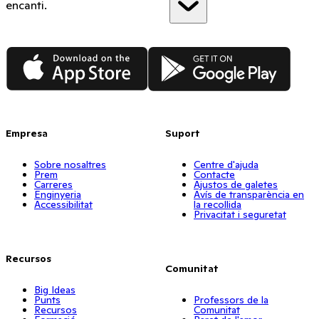
encanti.
App Store
Google Play
Empresa
Suport
Sobre nosaltres
Centre d'ajuda
Prem
Contacte
Carreres
Ajustos de galetes
Enginyeria
Avís de transparència en
Accessibilitat
la recollida
Privacitat i seguretat
Recursos
Comunitat
Big Ideas
Punts
Professors de la
Recursos
Comunitat