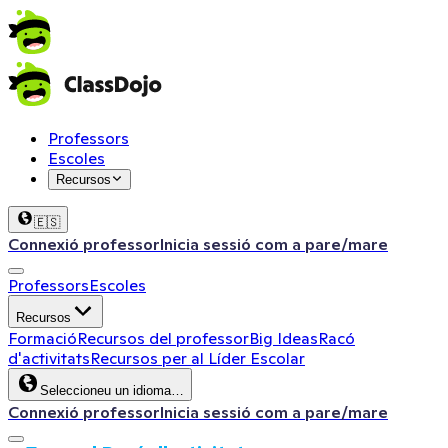
Professors
Escoles
Recursos
🇪🇸
Connexió professor
Inicia sessió com a pare/mare
Professors
Escoles
Recursos
Formació
Recursos del professor
Big Ideas
Racó
d'activitats
Recursos per al Líder Escolar
Seleccioneu un idioma…
Connexió professor
Inicia sessió com a pare/mare