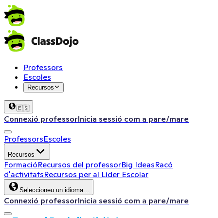
Professors
Escoles
Recursos
🇪🇸
Connexió professor
Inicia sessió com a pare/mare
Professors
Escoles
Recursos
Formació
Recursos del professor
Big Ideas
Racó
d'activitats
Recursos per al Líder Escolar
Seleccioneu un idioma…
Connexió professor
Inicia sessió com a pare/mare