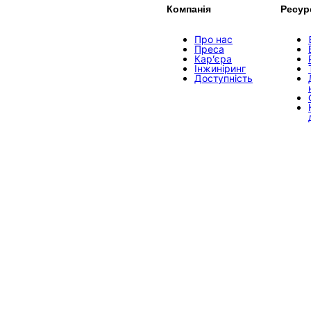
Компанія
Ресур
Про нас
Преса
Кар’єра
Інжиніринг
Доступність