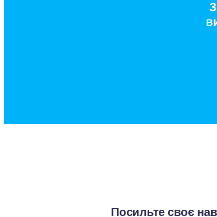
З
в
Посильте своє на