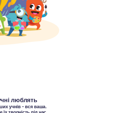
учні люблять 
ших учнів - вся ваша. 
їх творчість під час 