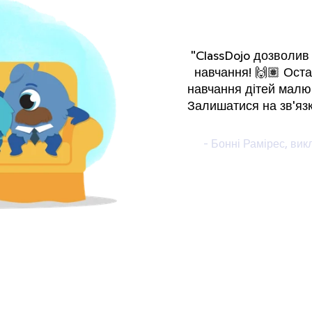
"ClassDojo дозволив
навчання! 🙌🏽 Оста
навчання дітей малю
Залишатися на зв'язк
- Бонні Рамірес, ви