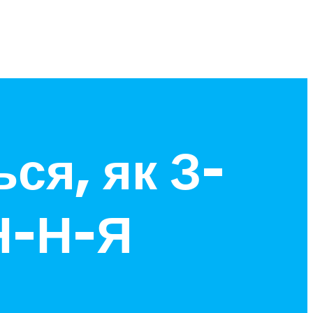
ся, як З-
Н-Н-Я