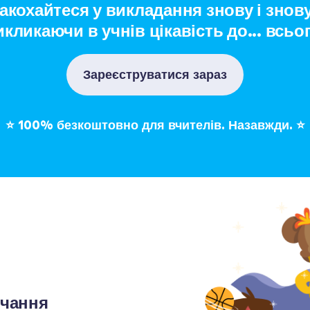
акохайтеся у викладання знову і знову,
икликаючи в учнів цікавість до... всьог
Зареєструватися зараз
⭐
100% безкоштовно для вчителів. Назавжди.
⭐
вчання