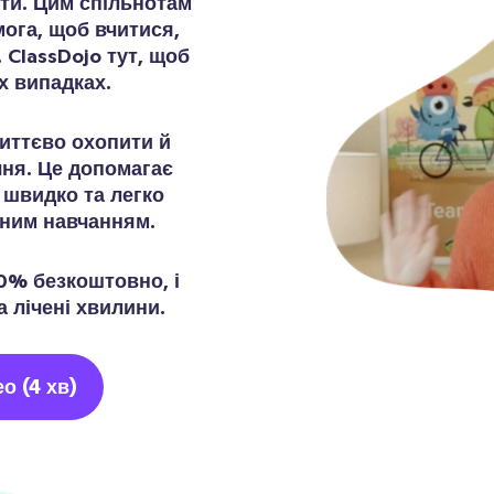
оти. Цим спільнотам
мога, щоб вчитися,
 ClassDojo тут, щоб
х випадках.
иттєво охопити й
чня. Це допомагає
м швидко та легко
йним навчанням.
00% безкоштовно, і
 лічені хвилини.
о (4 хв)