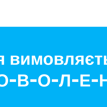
 вимовляєть
О-В-О-Л-Е-