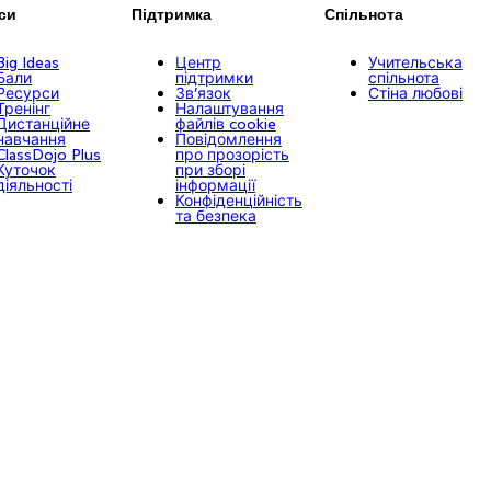
си
Підтримка
Спільнота
Big Ideas
Центр
Учительська
Бали
підтримки
спільнота
Ресурси
Зв’язок
Стіна любові
Тренінг
Налаштування
Дистанційне
файлів cookie
навчання
Повідомлення
ClassDojo Plus
про прозорість
Куточок
при зборі
діяльності
інформації
Конфіденційність
та безпека