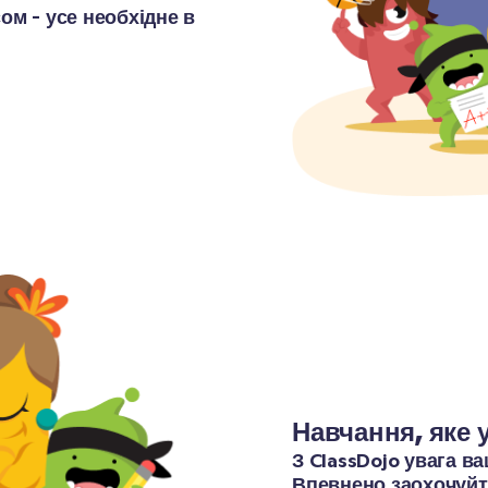
ом - усе необхідне в 
Навчання, яке 
З ClassDojo увага ва
Впевнено заохочуйте 