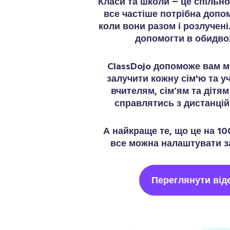
Класи та школи – це спільн
все частіше потрібна допо
коли вони разом і розлучені.
допомогти в обидво
ClassDojo допоможе вам м
залучити кожну сім'ю та у
вчителям, сім’ям та дітя
справлятись з дистанці
А найкраще те, що це на 1
все можна налаштувати за
Переглянути віде