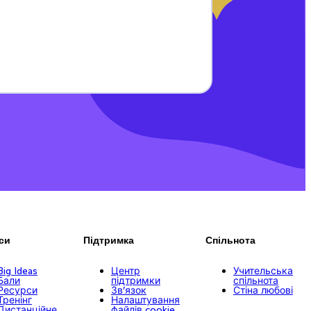
си
Підтримка
Спільнота
Big Ideas
Центр
Учительська
Бали
підтримки
спільнота
Ресурси
Зв’язок
Стіна любові
Тренінг
Налаштування
Дистанційне
файлів cookie