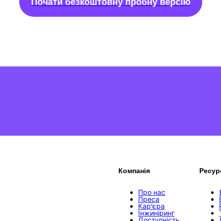
Почати безкоштовну пробну версію
Компанія
Ресур
Про нас
Преса
Кар’єра
Інжиніринг
Доступність