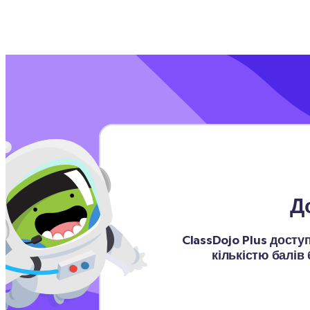
Д
ClassDojo Plus дост
кількістю балів