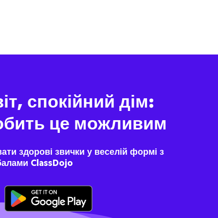
т, спокійний дім:
робить це можливим
ти здорові звички у веселій формі з
алами ClassDojo