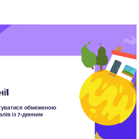
і!
стуватися обмеженою 
лів із 7‑денним 