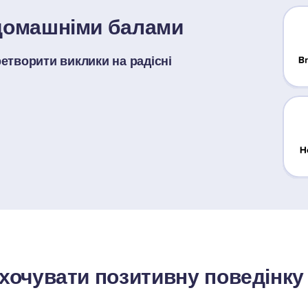
 домашніми балами
етворити виклики на радісні 
охочувати позитивну поведінку