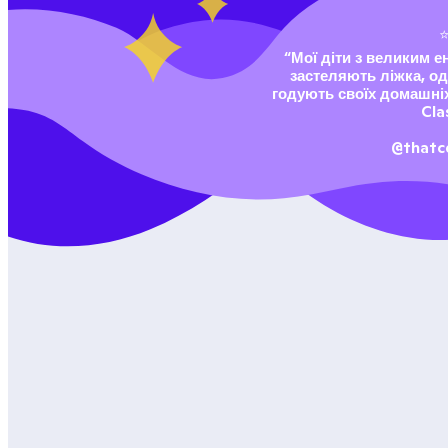
“Мої діти з великим е
застеляють ліжка, од
годують своїх домашніх
Cla
@thatc