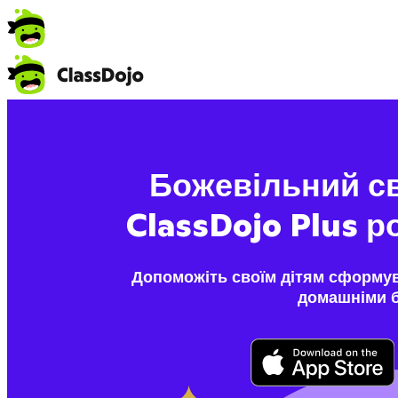
Божевільний сві
ClassDojo Plus 
Допоможіть своїм дітям сформува
домашніми б