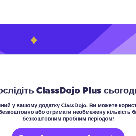
ослідіть ClassDojo Plus сьогодн
упний у вашому додатку ClassDojo. Ви можете кори
 безкоштовно або отримати необмежену кількість ба
безкоштовним пробним періодом!