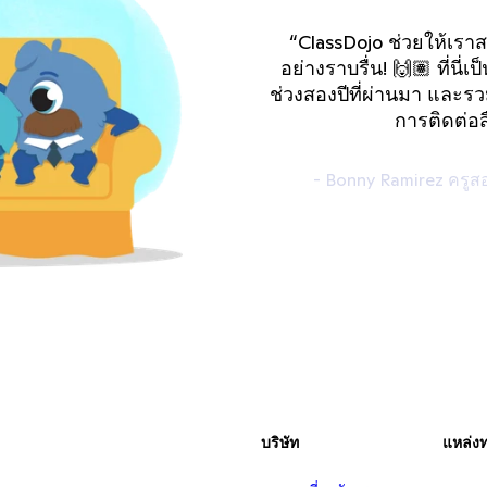
“ClassDojo ช่วยให้เราส
อย่างราบรื่น! 🙌🏽 ที่น
ช่วงสองปีที่ผ่านมา และรว
การติดต่อสื
- Bonny Ramirez ครู
บริษัท
แหล่ง