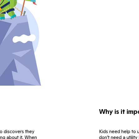
Why is it imp
o discovers they
Kids need help to 
ng about it. When
don’t need a utilit