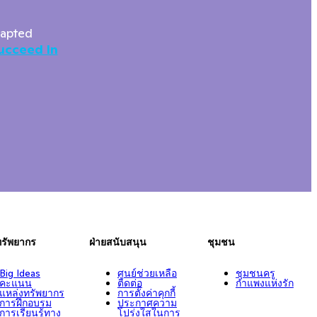
dapted
ucceed In
ทรัพยากร
ฝ่ายสนับสนุน
ชุมชน
Big Ideas
ศูนย์ช่วยเหลือ
ชุมชนครู
คะแนน
ติดต่อ
กำแพงแห่งรัก
แหล่งทรัพยากร
การตั้งค่าคุกกี้
การฝึกอบรม
ประกาศความ
การเรียนรู้ทาง
โปร่งใสในการ