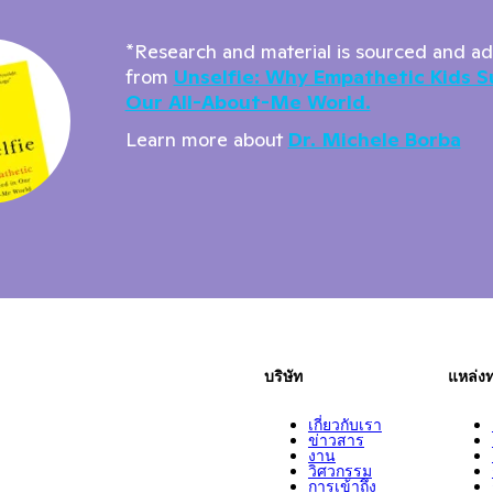
*Research and material is sourced and a
from
Unselfie: Why Empathetic Kids S
Our All-About-Me World.
Learn more about
Dr. Michele Borba
บริษัท
แหล่ง
เกี่ยวกับเรา
ข่าวสาร
งาน
วิศวกรรม
การเข้าถึง