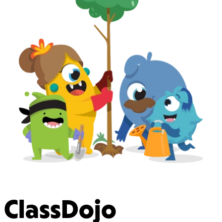
ClassDojo