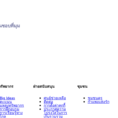
นชอบที่มุม
ทรัพยากร
ฝ่ายสนับสนุน
ชุมชน
Big Ideas
ศูนย์ช่วยเหลือ
ชุมชนครู
คะแนน
ติดต่อ
กำแพงแห่งรัก
แหล่งทรัพยากร
การตั้งค่าคุกกี้
การฝึกอบรม
ประกาศความ
การเรียนรู้ทาง
โปร่งใสในการ
ไกล
เก็บรวบรวม