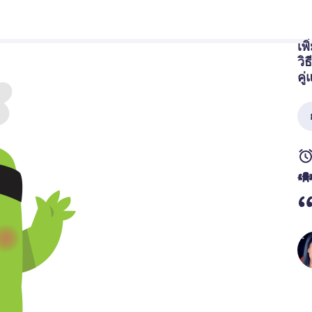
เพ
วิ
คู