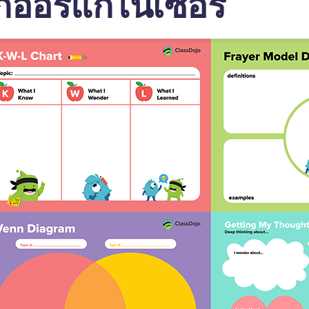
กออร์แกไนเซอร์