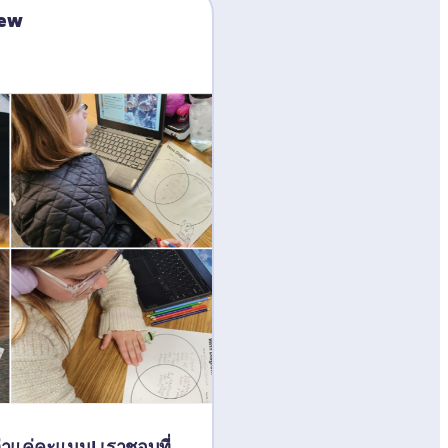
hew
าแค่คะแนน! เราชอบที่ 