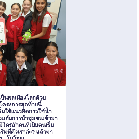
เป็นพลเมืองโลกด้วย
รงการสุดท้ายนี้ 
ริ่มใช้แนวคิดการใช้น้ำ
ร่วมกับการนำชุมชนเข้ามา
มีใครสักคนที่เป็นคนเริ่ม
ิ่มที่ตัวเราล่ะ? แล้วมา
...โมโจ!!!