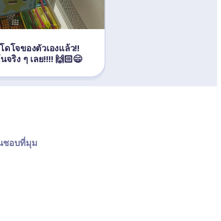
านโดโจของตัวเองแล้ว!! 
ต้นจริง ๆ เลย!!!! 🙌🏻😄
นชอบที่มุม