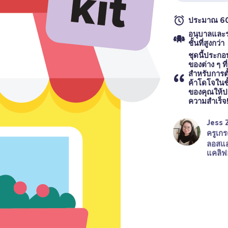
ประมาณ 60
อนุบาลและร
ชั้นที่สูงกว่า
ชุดนี้ประกอ
ของต่าง ๆ ที
สำหรับการตั
ค้าโดโจในชั
ของคุณให้
ความสำเร็จ
Jess 
ครูเกร
ลอสแอ
แคลิฟอ