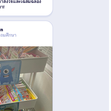
กำลังใจและเฉลิมฉลอง
า!
wn
ะถมศึกษา