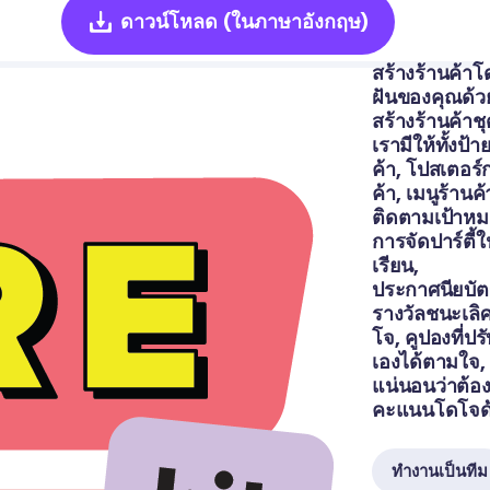
ดาวน์โหลด
(ในภาษาอังกฤษ)
สร้างร้านค้า
ฝันของคุณด้ว
สร้างร้านค้าชุดน
เรามีให้ทั้งป้า
ค้า, โปสเตอร์
ค้า, เมนูร้านค้
ติดตามเป้าห
การจัดปาร์ตี้ใ
เรียน, 
ประกาศนียบัต
รางวัลชนะเลิ
โจ, คูปองที่ปร
เองได้ตามใจ,
แน่นอนว่าต้อง
ทำงานเป็นทีม