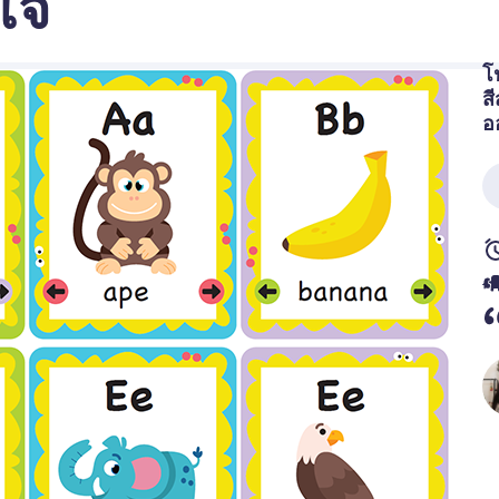
โจ
โ
ส
อ