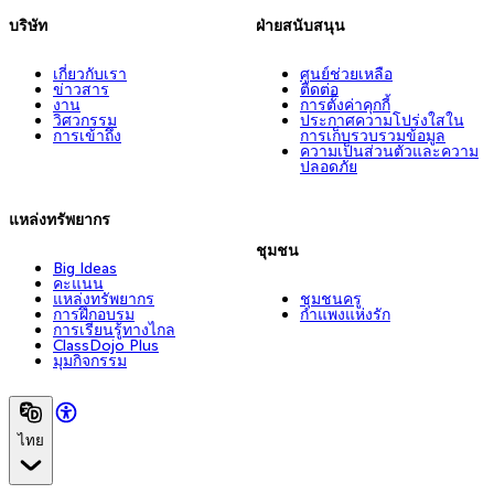
บริษัท
ฝ่ายสนับสนุน
เกี่ยวกับเรา
ศูนย์ช่วยเหลือ
ข่าวสาร
ติดต่อ
งาน
การตั้งค่าคุกกี้
วิศวกรรม
ประกาศความโปร่งใสใน
การเข้าถึง
การเก็บรวบรวมข้อมูล
ความเป็นส่วนตัวและความ
ปลอดภัย
แหล่งทรัพยากร
ชุมชน
Big Ideas
คะแนน
แหล่งทรัพยากร
ชุมชนครู
การฝึกอบรม
กำแพงแห่งรัก
การเรียนรู้ทางไกล
ClassDojo Plus
มุมกิจกรรม
ไทย