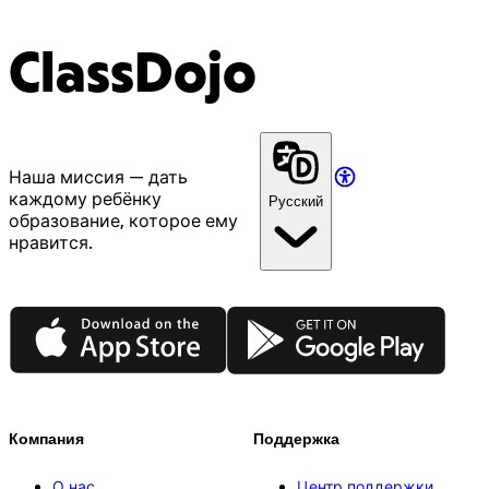
ClassDojo
Наша миссия — дать
каждому ребёнку
Русский
образование, которое ему
нравится.
App Store
Google Play
Компания
Поддержка
О нас
Центр поддержки