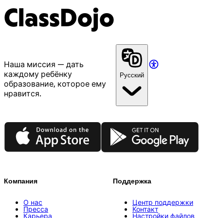
ClassDojo
Наша миссия — дать
каждому ребёнку
Русский
образование, которое ему
нравится.
App Store
Google Play
Компания
Поддержка
О нас
Центр поддержки
Пресса
Контакт
Карьера
Настройки файлов