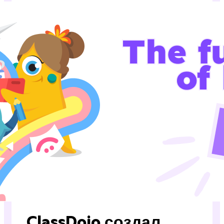
ClassDojo создал