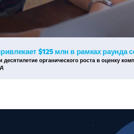
привлекает $125 млн в рамках раунда 
 десятилетие органического роста в оценку ком
рд