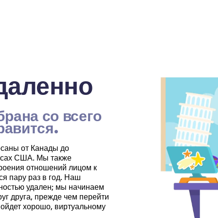
даленно
рана со всего 
равится.
осаны от Канады до
ясах США. Мы также
роения отношений лицом к
я пару раз в год. Наш
ностью удален; мы начинаем
друг друга, прежде чем перейти
 пойдет хорошо, виртуальному