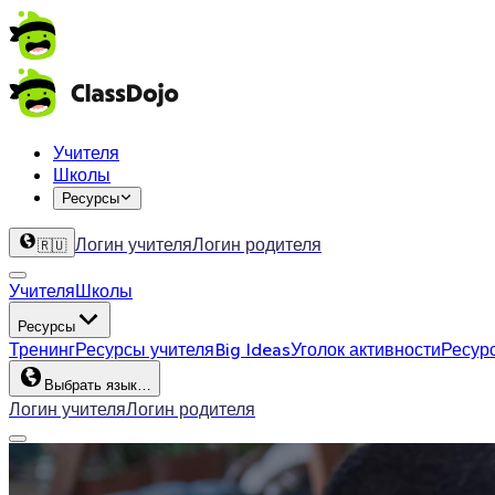
Учителя
Школы
Ресурсы
Логин учителя
Логин родителя
🇷🇺
Учителя
Школы
Ресурсы
Тренинг
Ресурсы учителя
Big Ideas
Уголок активности
Ресур
Выбрать язык…
Логин учителя
Логин родителя