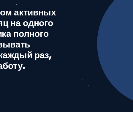
ом активных 
ц на одного 
Мы строим к
ка полного 
семей с детьм
зывать 
присутствуем
аждый раз, 
школ США.
аботу.