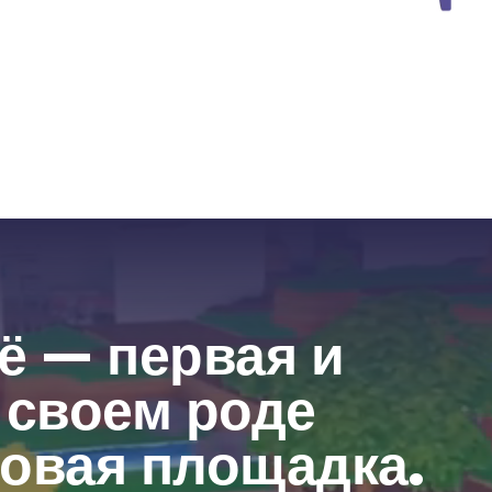
 — первая и 
своем роде 
овая площадка. 