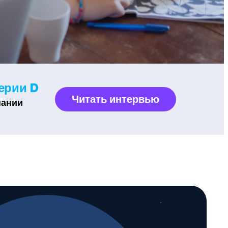
серии D
Читать интервью
пании