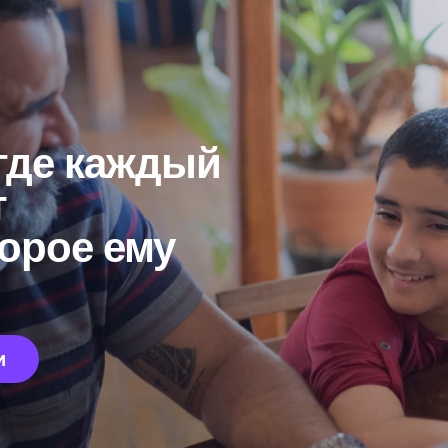
где каждый
т
торое ему
и