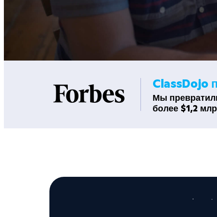
ClassDojo 
Мы превратили
более $1,2 мл