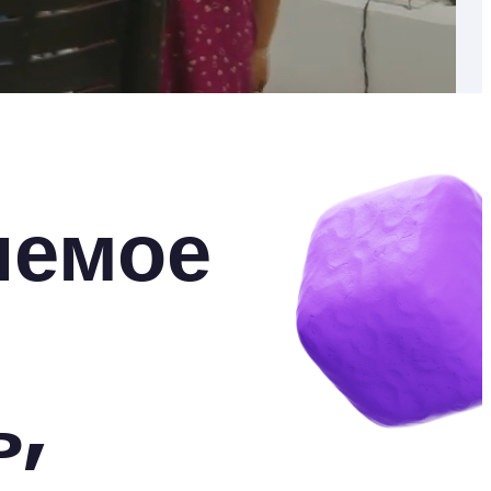
яемое
ь,