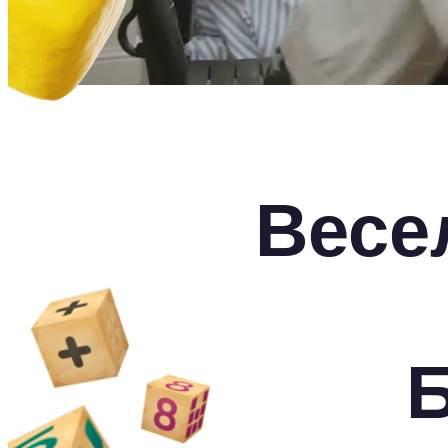
Весе
Б