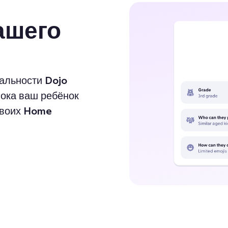
ашего
альности Dojo
Пока ваш ребёнок
 своих Home