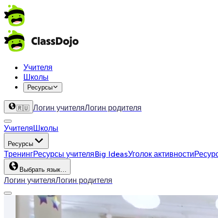
Учителя
Школы
Ресурсы
Логин учителя
Логин родителя
🇷🇺
Учителя
Школы
Ресурсы
Тренинг
Ресурсы учителя
Big Ideas
Уголок активности
Ресур
Выбрать язык…
Логин учителя
Логин родителя