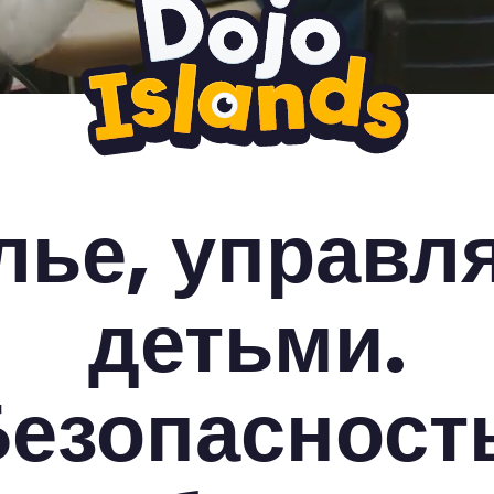
лье, управл
детьми.
езопасност