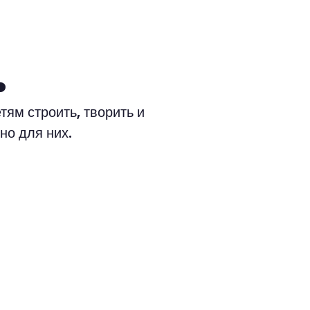
.
тям строить, творить и
но для них.