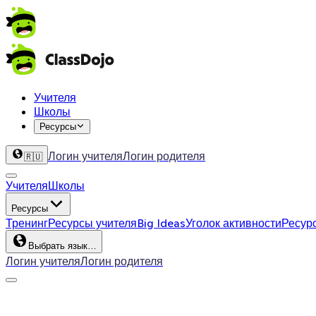
Учителя
Школы
Ресурсы
Логин учителя
Логин родителя
🇷🇺
Учителя
Школы
Ресурсы
Тренинг
Ресурсы учителя
Big Ideas
Уголок активности
Ресур
Выбрать язык…
Логин учителя
Логин родителя
ClassDojo App