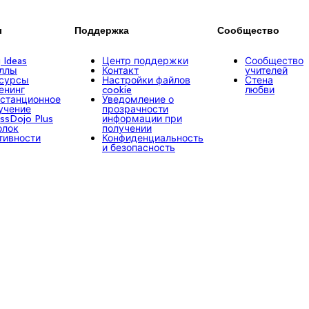
ы
Поддержка
Сообщество
g Ideas
Центр поддержки
Сообщество
ллы
Контакт
учителей
сурсы
Настройки файлов
Стена
енинг
cookie
любви
станционное
Уведомление о
учение
прозрачности
assDojo Plus
информации при
олок
получении
тивности
Конфиденциальность
и безопасность