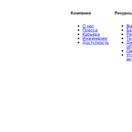
Компания
Ресурс
О нас
Bi
Пресса
Ба
Карьера
Ре
Инжиниринг
Тр
Доступность
Ди
об
Cl
Уг
ак