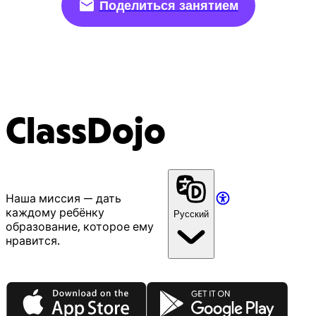
Поделиться занятием
ClassDojo
Наша миссия — дать
каждому ребёнку
Русский
образование, которое ему
нравится.
App Store
Google Play