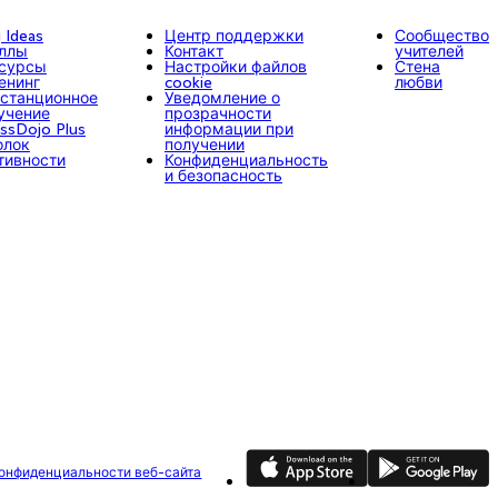
g Ideas
Центр поддержки
Сообщество
ллы
Контакт
учителей
сурсы
Настройки файлов
Стена
енинг
cookie
любви
станционное
Уведомление о
учение
прозрачности
assDojo Plus
информации при
олок
получении
тивности
Конфиденциальность
и безопасность
App Store
Google Play
конфиденциальности веб-сайта