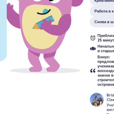
Креативно
Работа в 
Снова в ш
Приблиз
25 минут
Начальн
и старш
Бонус: 
предлож
ученикам
воссозда
значок в
строител
острово
Bri
Cla
Учи
анг