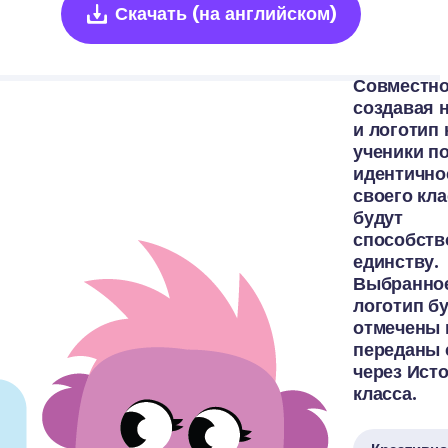
Скачать
(на английском)
Совместно
создавая н
и логотип к
ученики по
идентичнос
своего кла
будут 
способство
единству. 
Выбранное
логотип бу
отмечены и
переданы 
через Исто
класса.