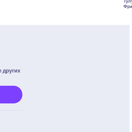
Тулу
Фра
 других 