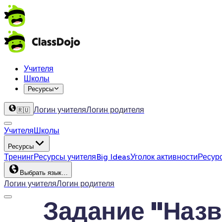
Учителя
Школы
Ресурсы
Логин учителя
Логин родителя
🇷🇺
Учителя
Школы
Ресурсы
Тренинг
Ресурсы учителя
Big Ideas
Уголок активности
Ресур
Выбрать язык…
Логин учителя
Логин родителя
Задание "Назва