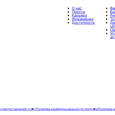
О нас
Bi
Пресса
Ба
Карьера
Ре
Инжиниринг
Тр
Доступность
Ди
об
Cl
Уг
ак
я предоставления услуг
Политика конфиденциальности продукта
Политика 