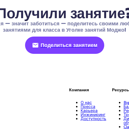
Получили занятие
я — значит заботиться — поделитесь своими лю
занятиями для класса в Уголке занятий Моджо!
Поделиться занятием
Компания
Ресурс
О нас
Bi
Пресса
Ба
Карьера
Ре
Инжиниринг
Тр
Доступность
Ди
об
Cl