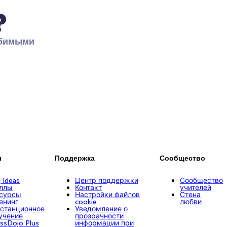
?
бимыми 
ы
Поддержка
Сообщество
g Ideas
Центр поддержки
Сообщество
ллы
Контакт
учителей
сурсы
Настройки файлов
Стена
енинг
cookie
любви
станционное
Уведомление о
учение
прозрачности
assDojo Plus
информации при