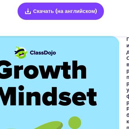
Скачать
(на английском)
к