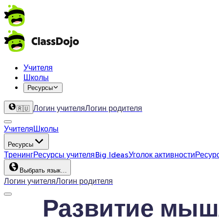
Учителя
Школы
Ресурсы
Логин учителя
Логин родителя
🇷🇺
Учителя
Школы
Ресурсы
Тренинг
Ресурсы учителя
Big Ideas
Уголок активности
Ресур
Выбрать язык…
Логин учителя
Логин родителя
Развитие мышл