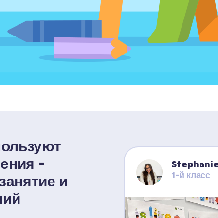
пользуют 
ния - 
Stephani
1-й класс
анятие и 
ний