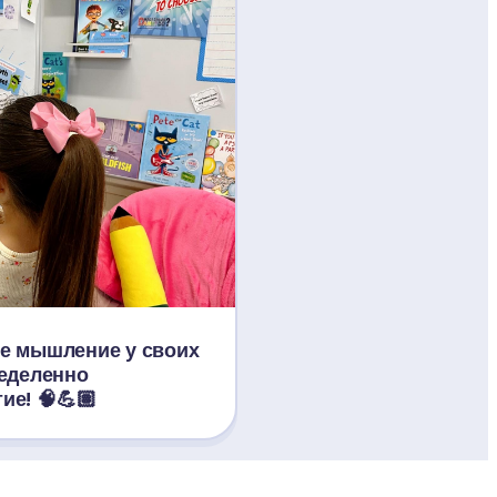
е мышление у своих 
еделенно 
ие! 🧠💪🏽