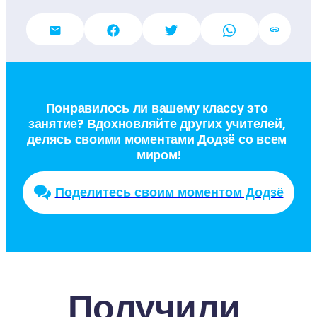
Понравилось ли вашему классу это 
занятие? Вдохновляйте других учителей, 
делясь своими моментами Додзё со всем 
миром!
Поделитесь своим моментом Додзё
Получили 