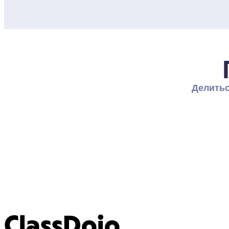
Делитьс
ClassDojo