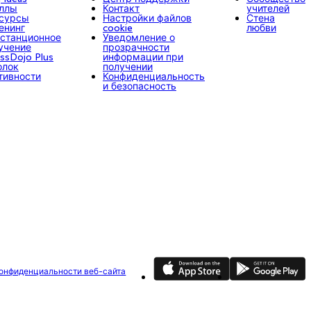
ллы
Контакт
учителей
сурсы
Настройки файлов
Стена
енинг
cookie
любви
станционное
Уведомление о
учение
прозрачности
assDojo Plus
информации при
олок
получении
тивности
Конфиденциальность
и безопасность
App Store
Google Play
конфиденциальности веб-сайта