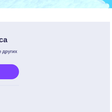
са
 других 