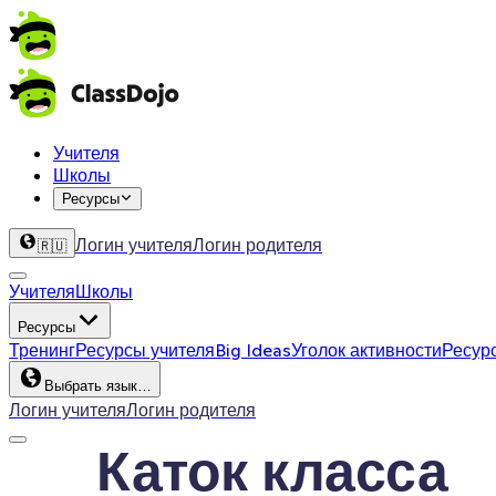
Учителя
Школы
Ресурсы
Логин учителя
Логин родителя
🇷🇺
Учителя
Школы
Ресурсы
Тренинг
Ресурсы учителя
Big Ideas
Уголок активности
Ресур
Выбрать язык…
Логин учителя
Логин родителя
Каток класса