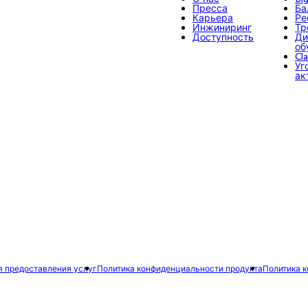
Пресса
Ба
Карьера
Ре
Инжиниринг
Тр
Доступность
Ди
об
Cl
Уг
ак
я предоставления услуг
Политика конфиденциальности продукта
Политика 