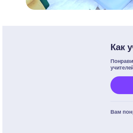
Как 
Понрави
учителе
Вам пон