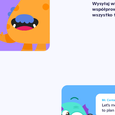
Wysyłaj wi
współprowa
wszystko t