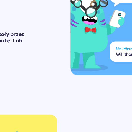
oły przez 
utę. Lub 