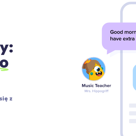
y:
o
ę z 
