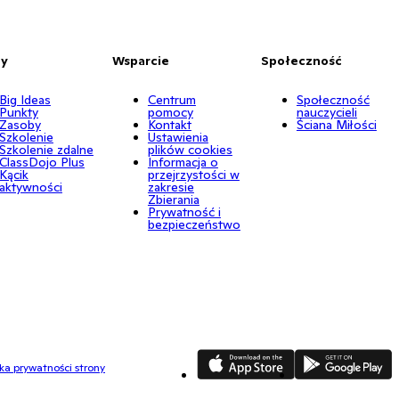
by
Wsparcie
Społeczność
Big Ideas
Centrum
Społeczność
Punkty
pomocy
nauczycieli
Zasoby
Kontakt
Ściana Miłości
Szkolenie
Ustawienia
Szkolenie zdalne
plików cookies
ClassDojo Plus
Informacja o
Kącik
przejrzystości w
aktywności
zakresie
Zbierania
Prywatność i
bezpieczeństwo
App Store
Google Play
yka prywatności strony