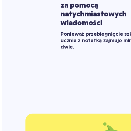
za pomocą 
natychmiastowych 
wiadomości
Ponieważ przebiegnięcie szk
ucznia z notatką zajmuje min
dwie.