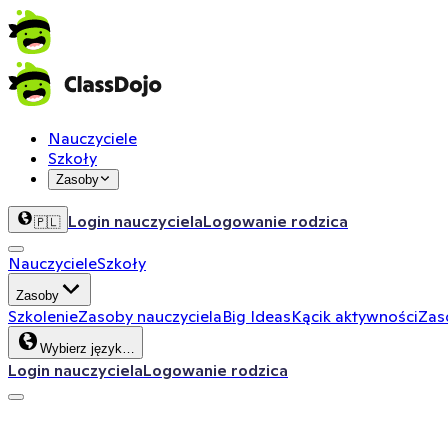
Nauczyciele
Szkoły
Zasoby
Login nauczyciela
Logowanie rodzica
🇵🇱
Nauczyciele
Szkoły
Zasoby
Szkolenie
Zasoby nauczyciela
Big Ideas
Kącik aktywności
Zas
Wybierz język…
Login nauczyciela
Logowanie rodzica