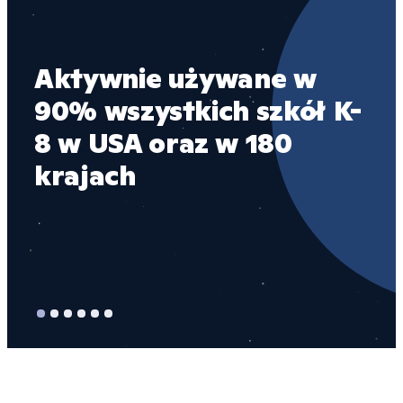
Aktywnie używane w 
1 
90% wszystkich szkół K-
ro
8 w USA oraz w 180 
po
krajach
co