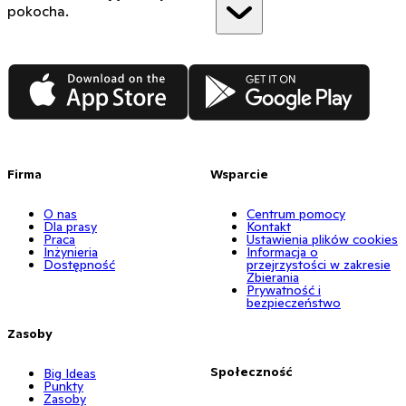
pokocha.
App Store
Google Play
Firma
Wsparcie
O nas
Centrum pomocy
Dla prasy
Kontakt
Praca
Ustawienia plików cookies
Inżynieria
Informacja o
Dostępność
przejrzystości w zakresie
Zbierania
Prywatność i
bezpieczeństwo
Zasoby
Społeczność
Big Ideas
Punkty
Zasoby