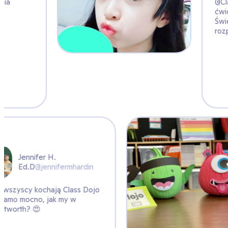
poczęcie dnia
ermhardin
 Class Dojo
my w