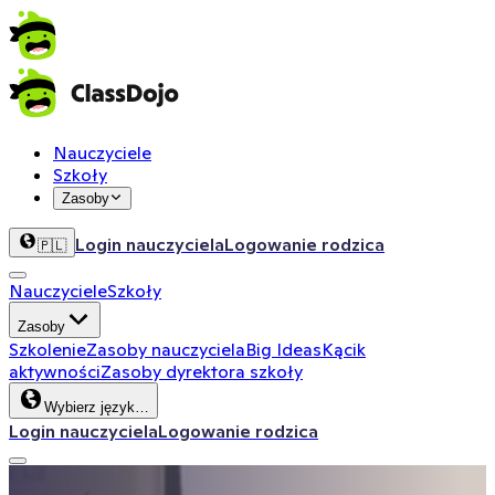
Nauczyciele
Szkoły
Zasoby
Login nauczyciela
Logowanie rodzica
🇵🇱
Nauczyciele
Szkoły
Zasoby
Szkolenie
Zasoby nauczyciela
Big Ideas
Kącik
aktywności
Zasoby dyrektora szkoły
Wybierz język…
Login nauczyciela
Logowanie rodzica