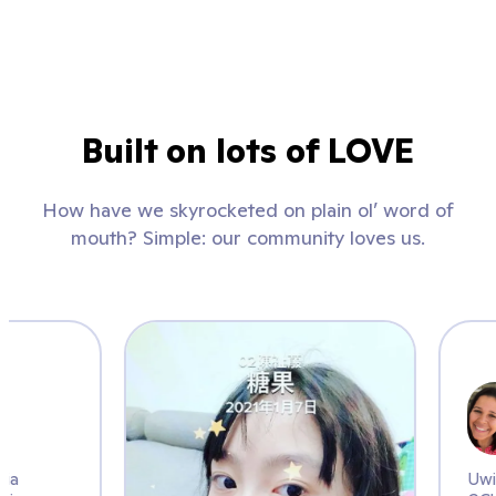
Built on lots of LOVE
How have we skyrocketed on plain ol’ word of
mouth? Simple: our community loves us.
k
do ćwiczenia